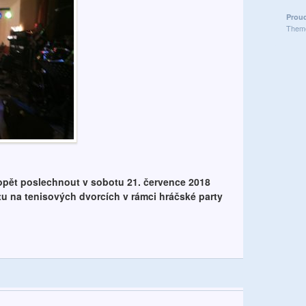
Prou
Theme
ět poslechnout v sobotu 21. července 2018
tu na tenisových dvorcích v rámci hráčské party