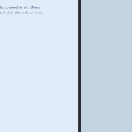
dly powered by WordPress
: Fruit Shake by
.
Automattic