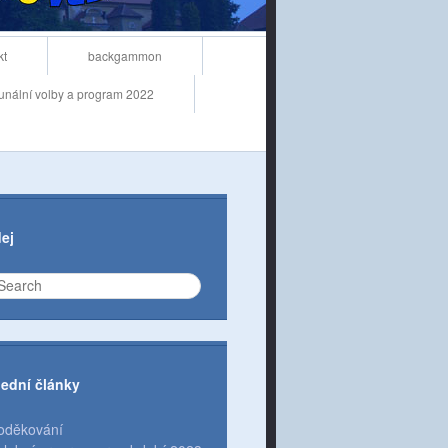
kt
backgammon
nální volby a program 2022
ej
ední články
oděkování