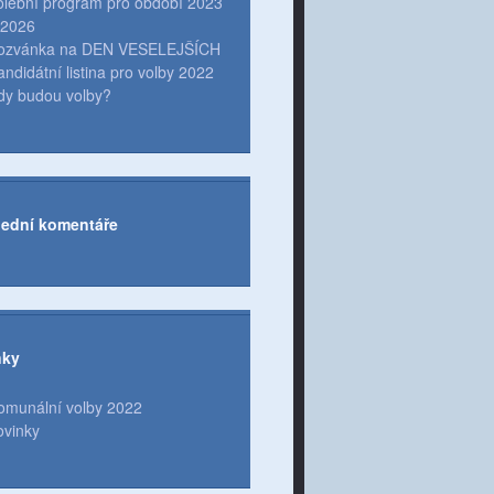
olební program pro období 2023
 2026
ozvánka na DEN VESELEJŠÍCH
andidátní listina pro volby 2022
dy budou volby?
lední komentáře
nky
omunální volby 2022
ovinky