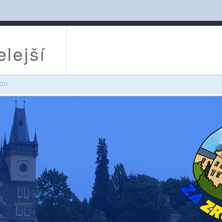
lejší
VOU