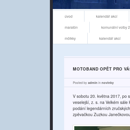
Main menu
Skip to content
úvod
kalendář akcí
maratón
komunální volby 
mölkky
kalendář akcí
MOTOBAND OPĚT PRO VÁS
Posted by
in
admin
novinky
V sobotu 20. května 2017, po 
veselejší, z. s. na Velkém sále
podání legendárních zručský
zpěvačkou Zuzkou Janečkovou