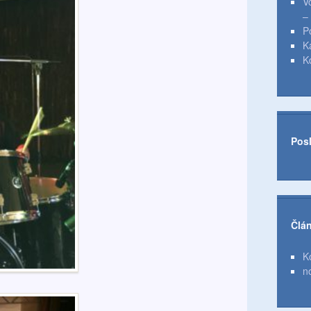
V
–
P
K
K
Pos
Člá
K
n