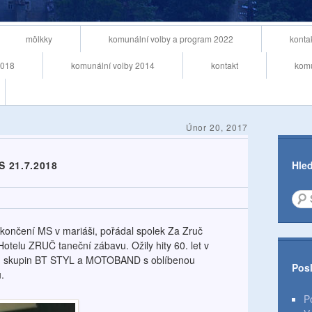
mölkky
komunální volby a program 2022
konta
2018
komunální volby 2014
kontakt
komu
Únor 20, 2017
 21.7.2018
Hled
skončení MS v mariáši, pořádal spolek Za Zruč
 Hotelu ZRUČ taneční zábavu. Ožily hity 60. let v
ch skupin BT STYL a MOTOBAND s oblíbenou
Posl
.
P