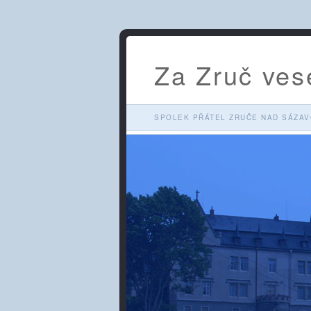
Za Zruč vese
SPOLEK PŘÁTEL ZRUČE NAD SÁZA