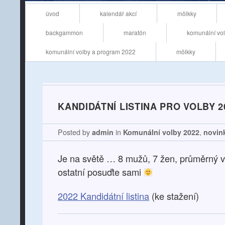
Main menu
Skip to content
úvod
kalendář akcí
mölkky
backgammon
maratón
komunální vo
komunální volby a program 2022
mölkky
KANDIDÁTNÍ LISTINA PRO VOLBY 2
Posted by
admin
in
Komunální volby 2022
,
novin
Je na světě … 8 mužů, 7 žen, průměrný vě
ostatní posuďte sami
2022 Kandidátní listina
(ke stažení)