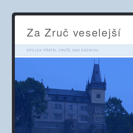
Za Zruč veselejší
SPOLEK PŘÁTEL ZRUČE NAD SÁZAVOU