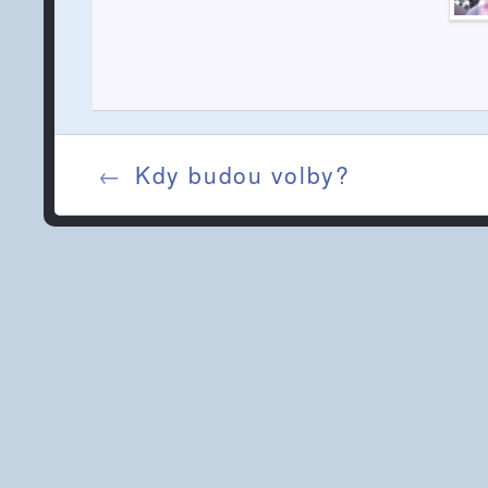
Post navigation
←
Kdy budou volby?