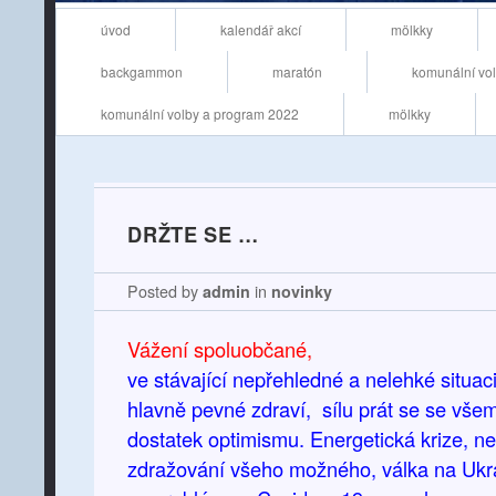
Main menu
Skip to content
úvod
kalendář akcí
mölkky
backgammon
maratón
komunální vo
komunální volby a program 2022
mölkky
DRŽTE SE …
Posted by
admin
in
novinky
Vážení spoluobčané,
ve stávající nepřehledné a nelehké situa
hlavně pevné zdraví, sílu prát se se vše
dostatek optimismu. Energetická krize, ne
zdražování všeho možného, válka na Ukra