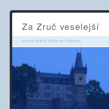
Za Zruč veselejší
SPOLEK PŘÁTEL ZRUČE NAD SÁZAVOU