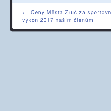
Post navigation
←
Ceny Města Zruč za sportovn
výkon 2017 našim členům